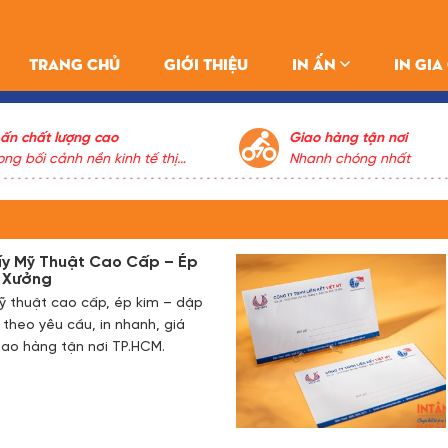
TRANG CHỦ
GIỚI THIỆU
IN ẤN
IN GI
 ấn chất lượng cao
Giao hàng tận nơi
ong bối cảnh nền kinh tế thị
Nhanh chóng nhất
ường cạnh tranh khốc liệt về
ất lượng và giá cả, việc in ấn
á rẻ nhưng vẫn đảm bảo chất
ợng cao là điều tưởng như
y Mỹ Thuật Cao Cấp – Ép
ông thể. Thế nhưng Cty In Tân
á Xưởng
ú vẫn luôn đảm bảo lợi ích
ỹ thuật cao cấp, ép kim – dập
ách hàng trên hết, dung hòa
ế theo yêu cầu, in nhanh, giá
ữa lợi ích cá nhân và lợi ích
iao hàng tận nơi TP.HCM.
ách hàng, cố gắng nỗ lực
ông ngừng nghỉ để phục vụ quý
ách thân mến.