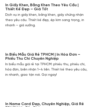
In Giấy Khen, Bằng Khen Theo Yêu Cầu |
Thiết Kế Đẹp – Giá Tốt
Dịch vụ in giấy khen, bằng khen, giấy chứng nhận
theo yêu cầu. Thiết kế đẹp, ép kim sang trọng, in
nhanh – giá xưởng.
In Biểu Mẫu Giá Rẻ TPHCM | In Hóa Đơn –
Phiếu Thu Chi Chuyên Nghiệp
In biểu mẫu giá rẻ tại TPHCM: phiếu thu, phiếu chi,
hóa đơn, biên nhận 1–4 liên. Thiết kế theo yêu cầu,
in nhanh, giao tận nơi. Gọi ngay!
In Name Card Đẹp, Chuyên Nghiệp, Giá Rẻ