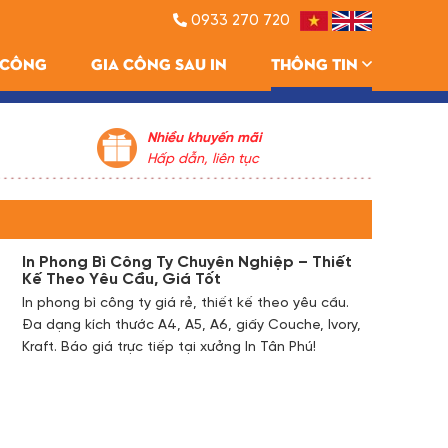
0933 270 720
A CÔNG
GIA CÔNG SAU IN
THÔNG TIN
Nhiều khuyến mãi
Hấp dẫn, liên tục
In Phong Bì Công Ty Chuyên Nghiệp – Thiết
Kế Theo Yêu Cầu, Giá Tốt
In phong bì công ty giá rẻ, thiết kế theo yêu cầu.
Đa dạng kích thước A4, A5, A6, giấy Couche, Ivory,
Kraft. Báo giá trực tiếp tại xưởng In Tân Phú!