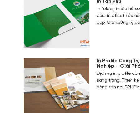
In Tân Phú
In folder, in bìa hồ 
cầu, in offset sắc né
cấp. Giá xưởng, gi
In Profile Công T
Nghiệp – Giải Ph
Dịch vụ in profile cô
sang trọng. Thiết kế
hàng tận nơi TPHCM