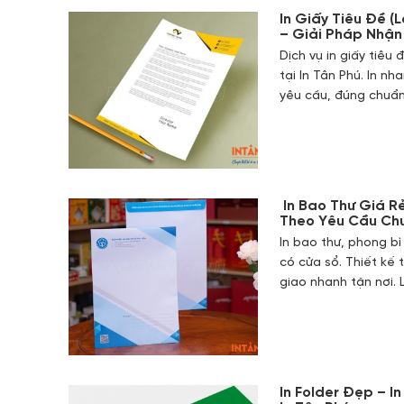
In Giấy Tiêu Đề 
– Giải Pháp Nhận
Dịch vụ in giấy tiêu
tại In Tân Phú. In nh
yêu cầu, đúng chuẩn
In Bao Thư Giá Rẻ
Theo Yêu Cầu Ch
In bao thư, phong bì
có cửa sổ. Thiết kế 
giao nhanh tận nơi. 
In Folder Đẹp – I