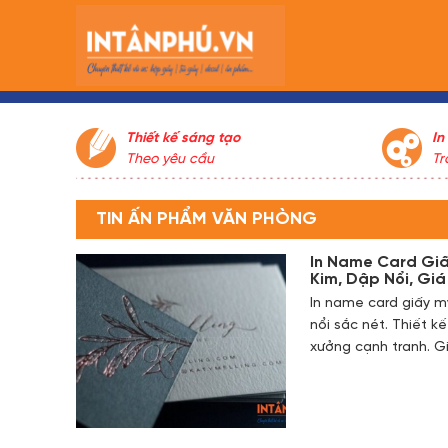
Thiết kế sáng tạo
In
Theo yêu cầu
Tr
tr
ch
TIN ẤN PHẨM VĂN PHÒNG
gi
lư
In Name Card Giấ
kh
Kim, Dập Nổi, Gi
Ph
In name card giấy m
kh
nổi sắc nét. Thiết k
gi
xưởng cạnh tranh. G
kh
kh
kh