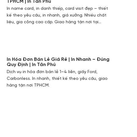
TPHCM | In Tân Phú
In name card, in danh thiếp, card visit đẹp – thiết
kế theo yêu cầu, in nhanh, giá xưởng. Nhiều chất
liệu, gia công cao cấp. Giao hàng tận nơi tại
TPHCM.
In Hóa Đơn Bán Lẻ Giá Rẻ | In Nhanh – Đúng
Quy Định | In Tân Phú
Dịch vụ in hóa đơn bán lẻ 1–4 liên, giấy Ford,
Carbonless. In nhanh, thiết kế theo yêu cầu, giao
hàng tận nơi TPHCM.