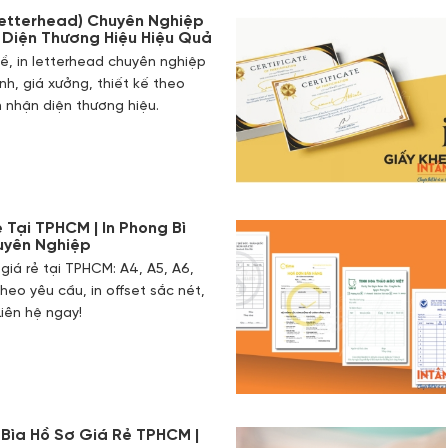
(Letterhead) Chuyên Nghiệp
 Diện Thương Hiệu Hiệu Quả
 đề, in letterhead chuyên nghiệp
anh, giá xưởng, thiết kế theo
 nhận diện thương hiệu.
 Tại TPHCM | In Phong Bì
uyên Nghiệp
 giá rẻ tại TPHCM: A4, A5, A6,
theo yêu cầu, in offset sắc nét,
Liên hệ ngay!
n Bìa Hồ Sơ Giá Rẻ TPHCM |