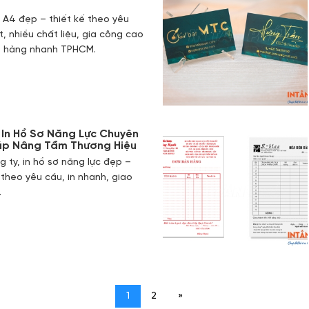
sơ A4 đẹp – thiết kế theo yêu
t, nhiều chất liệu, gia công cao
ao hàng nhanh TPHCM.
y, In Hồ Sơ Năng Lực Chuyên
áp Nâng Tầm Thương Hiệu
ng ty, in hồ sơ năng lực đẹp –
 theo yêu cầu, in nhanh, giao
.
1
2
»