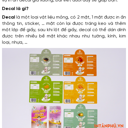
vụ in ấn decal giá xưởng, bài viết dưới đây sẽ giúp bạn.
không ngừng nghỉ để
phục vụ quý khách
Decal là gì?
thân mến.
Decal
 là một loại vật liệu mỏng, có 2 mặt, 1 mặt được in ấn 
thông tin, sticker, … mặt còn lại được tráng keo và thêm 
một lớp đế giấy, sau khi lột đế giấy, decal có thể dán dính 
được trên nhiều bề mặt khác nhau như tường, kính, kim 
loại, nhựa, …