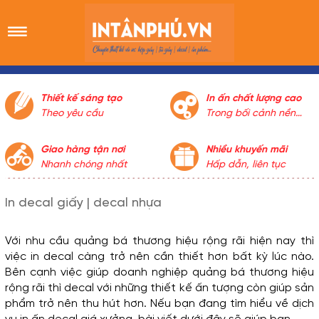
Thiết kế sáng tạo
In ấn chất lượng cao
Theo yêu cầu
Trong bối cảnh nền
kinh tế thị trường cạnh
tranh khốc liệt về chất
Giao hàng tận nơi
Nhiều khuyến mãi
lượng và giá cả, việc in
Nhanh chóng nhất
Hấp dẫn, liên tục
ấn giá rẻ nhưng vẫn
đảm bảo chất lượng
In decal giấy | decal nhựa
cao là điều tưởng như
không thể. Thế nhưng
Cty In Tân Phú vẫn luôn
Với nhu cầu quảng bá thương hiệu rộng rãi hiện nay thì 
đảm bảo lợi ích khách
việc in decal càng trở nên cần thiết hơn bất kỳ lúc nào. 
hàng trên hết, dung
Bên cạnh việc giúp doanh nghiệp quảng bá thương hiệu 
hòa giữa lợi ích cá
rộng rãi thì decal với những thiết kế ấn tượng còn giúp sản 
nhân và lợi ích khách
phẩm trở nên thu hút hơn. Nếu bạn đang tìm hiểu về dịch 
hàng, cố gắng nỗ lực