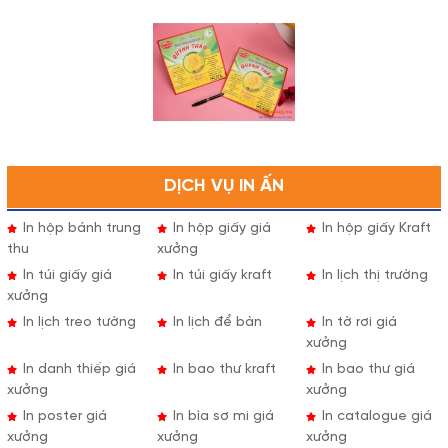
DỊCH VỤ IN ẤN
In hộp bánh trung
In hộp giấy giá
In hộp giấy Kraft
thu
xưởng
In túi giấy giá
In túi giấy kraft
In lịch thị trường
xưởng
In lịch treo tường
In lịch để bàn
In tờ rơi giá
xưởng
In danh thiếp giá
In bao thư kraft
In bao thư giá
xưởng
xưởng
In poster giá
In bìa sơ mi giá
In catalogue giá
xưởng
xưởng
xưởng