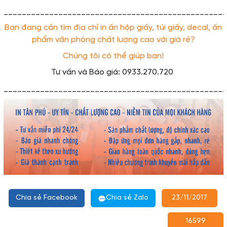
_________________________________________________
Bạn đang cần tìm địa chỉ in ấn hộp giấy, túi giấy, decal, ấn
phẩm văn phòng chất lượng cao với giá rẻ?
Chúng tôi có thể giúp bạn!
Tư vấn và Báo giá: 0933.270.720
_________________________________________________
Chia sẻ Facebook
Chia sẻ Zalo
23/11/2017
16599