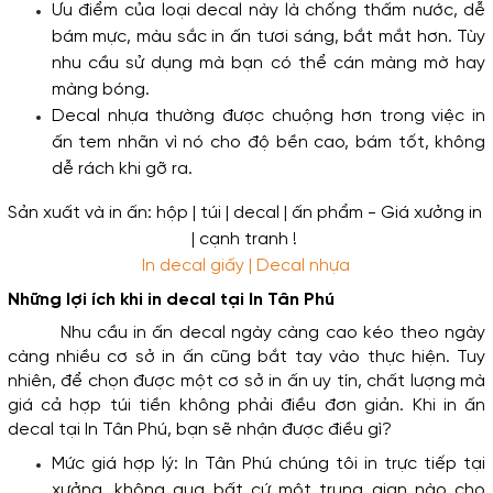
Ưu điểm của loại decal này là chống thấm nước, dễ 
bám mực, màu sắc in ấn tươi sáng, bắt mắt hơn. Tùy 
nhu cầu sử dụng mà bạn có thể cán màng mờ hay 
màng bóng.
Decal nhựa thường được chuộng hơn trong việc in 
ấn tem nhãn vì nó cho độ bền cao, bám tốt, không 
dễ rách khi gỡ ra.
In decal giấy | Decal nhựa
Những lợi ích khi in decal tại In Tân Phú
Nhu cầu in ấn decal ngày càng cao kéo theo ngày 
càng nhiều cơ sở in ấn cũng bắt tay vào thực hiện. Tuy 
nhiên, để chọn được một cơ sở in ấn uy tín, chất lượng mà 
giá cả hợp túi tiền không phải điều đơn giản. Khi in ấn 
decal tại In Tân Phú, bạn sẽ nhận được điều gì?
Mức giá hợp lý: In Tân Phú chúng tôi in trực tiếp tại 
xưởng, không qua bất cứ một trung gian nào cho 