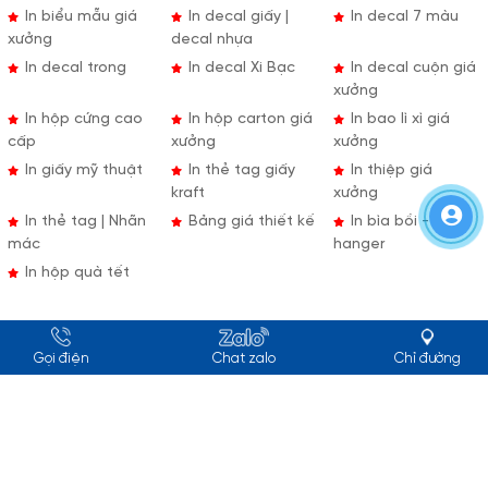
In biểu mẫu giá
In decal giấy |
In decal 7 màu
xưởng
decal nhựa
In decal trong
In decal Xi Bạc
In decal cuộn giá
xưởng
In hộp cứng cao
In hộp carton giá
In bao lì xì giá
cấp
xưởng
xưởng
In giấy mỹ thuật
In thẻ tag giấy
In thiệp giá
kraft
xưởng
In thẻ tag | Nhãn
Bảng giá thiết kế
In bìa bồi -
mác
hanger
In hộp quà tết
Gọi điện
Chat zalo
Chỉ đường