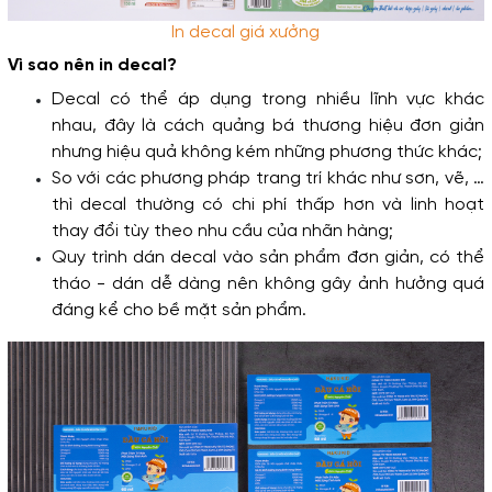
In decal giá xưởng
Vì sao nên in decal?
Decal có thể áp dụng trong nhiều lĩnh vực khác 
nhau, đây là cách quảng bá thương hiệu đơn giản 
nhưng hiệu quả không kém những phương thức khác;
So với các phương pháp trang trí khác như sơn, vẽ, … 
thì decal thường có chi phí thấp hơn và linh hoạt 
thay đổi tùy theo nhu cầu của nhãn hàng;
Quy trình dán decal vào sản phẩm đơn giản, có thể 
tháo - dán dễ dàng nên không gây ảnh hưởng quá 
đáng kể cho bề mặt sản phẩm.