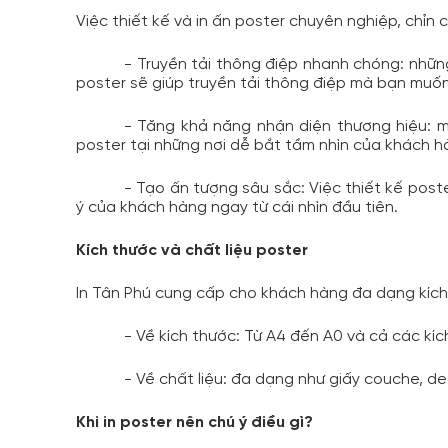
Việc thiết kế và in ấn poster chuyên nghiệp, chỉn ch
- Truyền tải thông điệp nhanh chóng: nhữn
poster sẽ giúp truyền tải thông điệp mà bạn muố
- Tăng khả năng nhận diện thương hiệu: mộ
poster tại những nơi dễ bắt tầm nhìn của khách h
- Tạo ấn tượng sâu sắc: Việc thiết kế pos
ý của khách hàng ngay từ cái nhìn đầu tiên.
Kích thước và chất liệu poster
In Tân Phú cung cấp cho khách hàng đa dạng kích 
- Về kích thước: Từ A4 đến A0 và cả các kíc
- Về chất liệu: đa dạng như giấy couche, decal
Khi in poster nên chú ý điều gì?