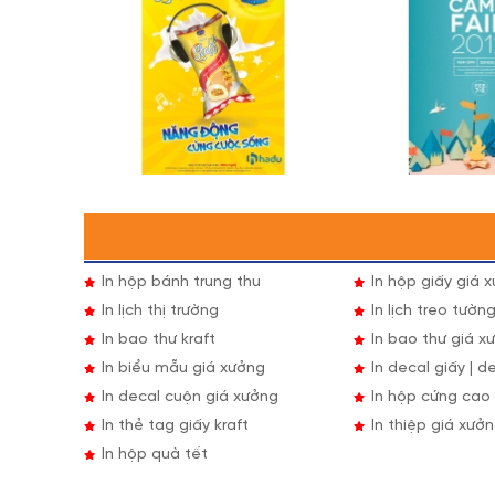
In hộp bánh trung thu
In hộp giấy giá 
In lịch thị trường
In lịch treo tườn
In bao thư kraft
In bao thư giá x
In biểu mẫu giá xưởng
In decal giấy | d
In decal cuộn giá xưởng
In hộp cứng cao
In thẻ tag giấy kraft
In thiệp giá xưở
In hộp quà tết