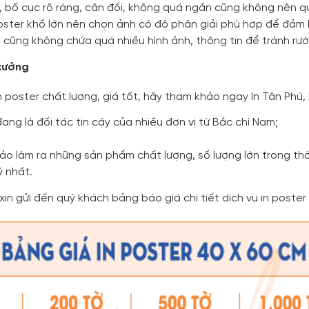
, bố cục rõ ràng, cân đối, không quá ngắn cũng không nên qu
i poster khổ lớn nên chọn ảnh có độ phân giải phù hợp để đả
u cũng không chứa quá nhiều hình ảnh, thông tin để tránh rườ
 xưởng
poster chất lượng, giá tốt, hãy tham khảo ngay In Tân Phú, b
đang là đối tác tin cậy của nhiều đơn vị từ Bắc chí Nam;
ảo làm ra những sản phẩm chất lượng, số lượng lớn trong thờ
ý nhất.
in gửi đến quý khách bảng báo giá chi tiết dịch vụ in poster