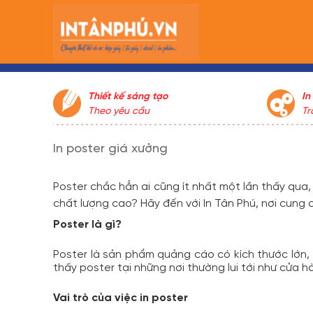
Thiết kế sáng tạo
In
Theo yêu cầu
Tr
tr
ch
In poster giá xưởng
gi
lư
kh
Poster chắc hẳn ai cũng ít nhất một lần thấy qua, v
Ph
chất lượng cao? Hãy đến với In Tân Phú, nơi cun
kh
Poster là gì?
gi
kh
Poster là sản phẩm quảng cáo có kích thước lớn, 
kh
thấy poster tại những nơi thường lui tới như cửa hàn
kh
Vai trò của việc in poster