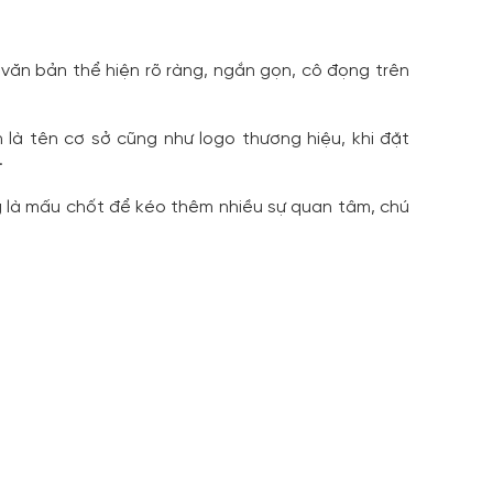
ăn bản thể hiện rõ ràng, ngắn gọn, cô đọng trên 
là tên cơ sở cũng như logo thương hiệu, khi đặt 
.
g là mấu chốt để kéo thêm nhiều sự quan tâm, chú 
 