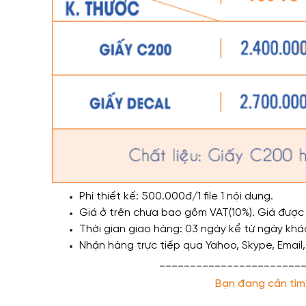
Phí thiết kế: 500.000đ/1 file 1 nội dung.
Giá ở trên chưa bao gồm VAT(10%). Giá được áp
Thời gian giao hàng: 03 ngày kể từ ngày khác
Nhận hàng trực tiếp qua Yahoo, Skype, Email,
_______________________
Bạn đang cần tìm đ