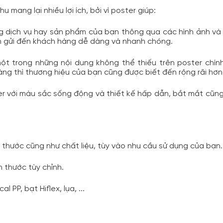
u mang lại nhiều lợi ích, bởi vì poster giúp: 
g dịch vụ hay sản phẩm của bạn thông qua các hình ảnh và v
n gửi đến khách hàng dễ dàng và nhanh chóng.
t trong những nội dung không thể thiếu trên poster chính 
àng thì thương hiệu của bạn cũng được biết đến rộng rãi hơn
ter với màu sắc sống động và thiết kế hấp dẫn, bắt mắt cũn
thước cũng như chất liệu, tùy vào nhu cầu sử dụng của bạn.
h thước tùy chỉnh.
 PP, bạt Hiflex, lụa, ...