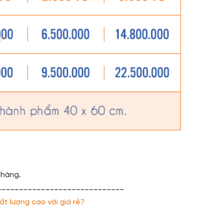
 hàng.
_____________________________
ất lượng cao với giá rẻ?