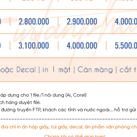
 dụng cho 1 file/1 nội dung (Ai, Corel)
h hàng duyệt file.
 đường truyền FTP, khách các tỉnh và nước ngoài... hỗ trợ gửi
__________________________________________________
ịa chỉ in ấn hộp giấy, túi giấy, decal, ấn phẩm văn phòng ch
Chúng tôi có thể giúp bạn!