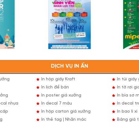
DỊCH VỤ IN ẤN
xưởng
In hộp giấy Kraft
In túi giấy
g
In lịch để bàn
In tờ rơi g
ưởng
In poster giá xưởng
In bìa sơ 
ecal nhựa
In decal 7 màu
In decal t
 cấp
In hộp carton giá xưởng
In bao lì x
ng
In thẻ tag | Nhãn mác
Bảng giá t