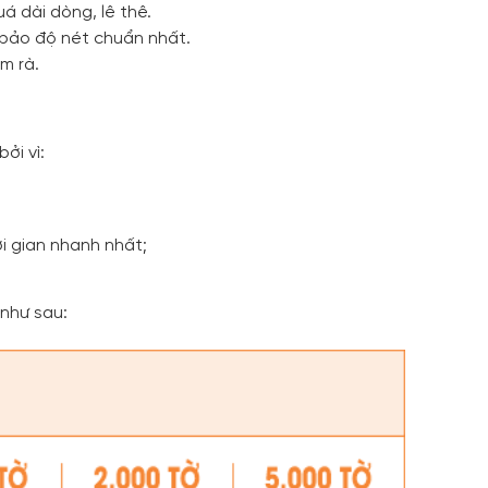
á dài dòng, lê thê. 
m bảo độ nét chuẩn nhất.
m rà.
ởi vì:
i gian nhanh nhất;
 như sau: