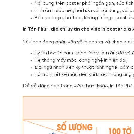
Nội dung trên poster phải ngắn gọn, súc tích
Hình ảnh: sắc nét, hài hòa với nội dung, vớ
Bố cục: logic, hài hòa, không trống quá nhiề
In Tân Phú - địa chỉ uy tín cho việc in poster giá
Nếu bạn đang phân vân về in poster và chọn nơi in 
Uy tín hơn 15 năm trong lĩnh vực in ấn; đã và 
Hệ thống máy móc, công nghệ in hiện đại;
Đội ngũ nhân viên kỹ thuật lành nghề, đảm b
Hỗ trợ thiết kế mẫu đến khi khách hàng ưng 
Để dễ dàng hơn trong việc tham khảo, In Tân Phú x