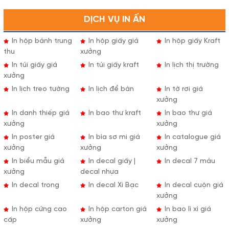
DỊCH VỤ IN ẤN
In hộp bánh trung
In hộp giấy giá
In hộp giấy Kraft
thu
xưởng
In túi giấy giá
In túi giấy kraft
In lịch thị trường
xưởng
In lịch treo tường
In lịch để bàn
In tờ rơi giá
xưởng
In danh thiếp giá
In bao thư kraft
In bao thư giá
xưởng
xưởng
In poster giá
In bìa sơ mi giá
In catalogue giá
xưởng
xưởng
xưởng
In biểu mẫu giá
In decal giấy |
In decal 7 màu
xưởng
decal nhựa
In decal trong
In decal Xi Bạc
In decal cuộn giá
xưởng
In hộp cứng cao
In hộp carton giá
In bao lì xì giá
cấp
xưởng
xưởng