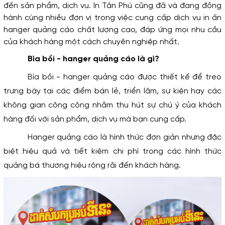
không ngừng nghỉ để
đến sản phẩm, dịch vụ. In Tân Phú cũng đã và đang đồng 
phục vụ quý khách
hành cùng nhiều đơn vị trong việc cung cấp dịch vụ in ấn 
thân mến.
hanger quảng cáo chất lượng cao, đáp ứng mọi nhu cầu 
của khách hàng một cách chuyên nghiệp nhất.
Bìa bồi - hanger quảng cáo là gì?
Bìa bồi - hanger quảng cáo được thiết kế để treo 
trưng bày tại các điểm bán lẻ, triển lãm, sự kiện hay các 
không gian công cộng nhằm thu hút sự chú ý của khách 
hàng đối với sản phẩm, dịch vụ mà bạn cung cấp. 
Hanger quảng cáo là hình thức đơn giản nhưng đặc 
biệt hiệu quả và tiết kiệm chi phí trong các hình thức 
quảng bá thương hiệu rộng rãi đến khách hàng. 