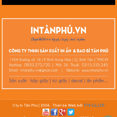
Cty In Tân Phú | 2006 . Thiết kế Web bởi
TTS Co.,LTD