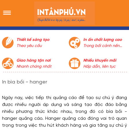
Thiết kế sáng tạo
In ấn chất lượng cao
Theo yêu cầu
Trong bối cảnh nền
kinh tế thị trường cạnh
tranh khốc liệt về chất
Giao hàng tận nơi
Nhiều khuyến mãi
lượng và giá cả, việc in
Nhanh chóng nhất
Hấp dẫn, liên tục
ấn giá rẻ nhưng vẫn
đảm bảo chất lượng
In bìa bồi - hanger
cao là điều tưởng như
không thể. Thế nhưng
Cty In Tân Phú vẫn luôn
Ngày nay, việc tiếp thị quảng cáo để tạo sự chú ý đang 
đảm bảo lợi ích khách
được nhiều người áp dụng và sáng tạo độc đáo bằng 
hàng trên hết, dung
nhiều phương thức khác nhau, trong đó có bìa bồi - 
hòa giữa lợi ích cá
hanger quảng cáo. Hanger quảng cáo đóng vai trò quan 
nhân và lợi ích khách
hàng, cố gắng nỗ lực
trọng trong việc thu hút khách hàng và gia tăng sự chú ý 