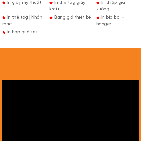
In giấy mỹ thuật
In thẻ tag giấy
In thiệp giá
kraft
xưởng
In thẻ tag | Nhãn
Bảng giá thiết kế
In bìa bồi -
mác
hanger
In hộp quà tết