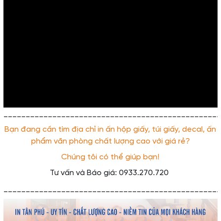
_________________________________________________
Bạn đang cần tìm địa chỉ in ấn hộp giấy, túi giấy, decal, ấn
phẩm văn phòng chất lượng cao với giá rẻ?
Chúng tôi có thể giúp bạn!
Tư vấn và Báo giá: 0933.270.720
_________________________________________________