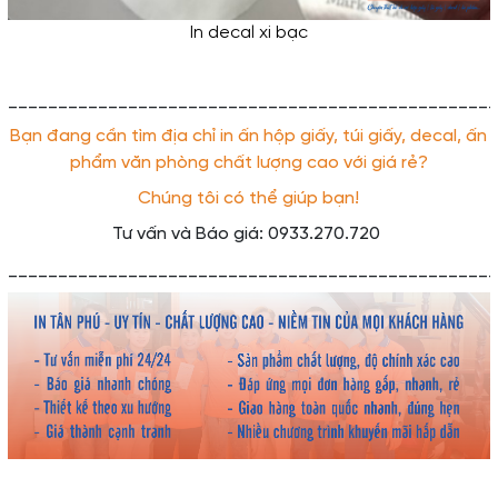
In decal xi bạc
_________________________________________________
Bạn đang cần tìm địa chỉ in ấn hộp giấy, túi giấy, decal, ấn
phẩm văn phòng chất lượng cao với giá rẻ?
Chúng tôi có thể giúp bạn!
Tư vấn và Báo giá: 0933.270.720
_________________________________________________