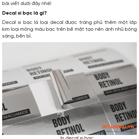
không ngừng nghỉ để
bài viết dưới đây nhé!
phục vụ quý khách
Decal xi bạc là gì?
thân mến.
Decal xi bạc là loại decal được tráng phủ thêm một lớp 
kim loại mỏng màu bạc trên bề mặt tạo nên ánh nhũ bóng 
sáng, bền bỉ.
In decal xi bạc