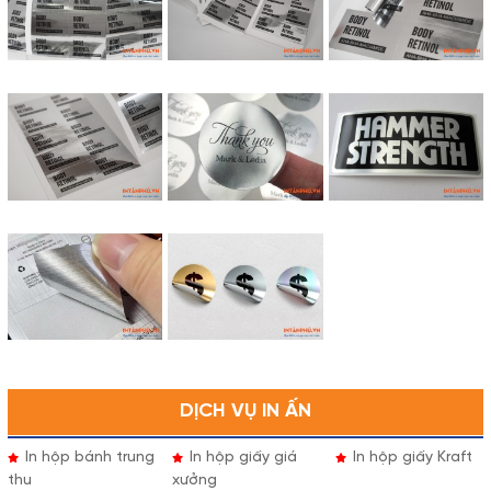
DỊCH VỤ IN ẤN
In hộp bánh trung
In hộp giấy giá
In hộp giấy Kraft
thu
xưởng