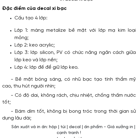
Đặc điểm của decal xi bạc
Cấu tạo 4 lớp: 
Lớp 1: màng metalize bề mặt với lớp mạ kim loại 
mỏng;
Lớp 2: keo acrylic;
Lớp 3: lớp silicon, PV có chức năng ngăn cách giữa 
lớp keo và lớp nền;
Lớp 4: lớp đế để giữ lớp keo.
- Bề mặt bóng sáng, có nhũ bạc tạo tính thẩm mỹ 
cao, thu hút người nhìn;
- Có độ dai, không rách, chịu nhiệt, chống thấm nước 
tốt;
- Bám dím tốt, không bị bong tróc trong thời gian sử 
dụng lâu dài;