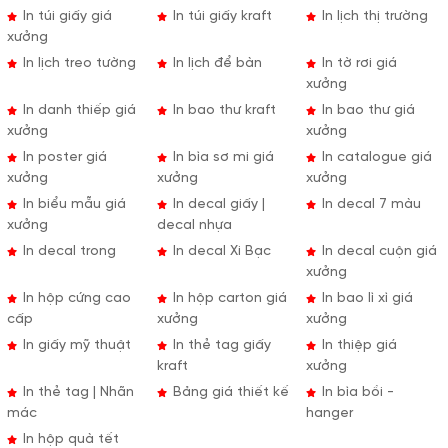
In túi giấy giá
In túi giấy kraft
In lịch thị trường
xưởng
In lịch treo tường
In lịch để bàn
In tờ rơi giá
xưởng
In danh thiếp giá
In bao thư kraft
In bao thư giá
xưởng
xưởng
In poster giá
In bìa sơ mi giá
In catalogue giá
xưởng
xưởng
xưởng
In biểu mẫu giá
In decal giấy |
In decal 7 màu
xưởng
decal nhựa
In decal trong
In decal Xi Bạc
In decal cuộn giá
xưởng
In hộp cứng cao
In hộp carton giá
In bao lì xì giá
cấp
xưởng
xưởng
In giấy mỹ thuật
In thẻ tag giấy
In thiệp giá
kraft
xưởng
In thẻ tag | Nhãn
Bảng giá thiết kế
In bìa bồi -
mác
hanger
In hộp quà tết